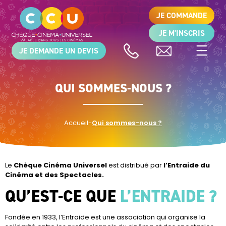
JE COMMANDE
JE M'INSCRIS
JE DEMANDE UN DEVIS
QUI SOMMES-NOUS ?
Accueil
-
Qui sommes-nous ?
Le
Chèque Cinéma Universel
est distribué par
l’Entraide du
Cinéma et des Spectacles.
QU’EST-CE QUE
L’ENTRAIDE ?
Fondée en 1933, l’Entraide est une association qui organise la