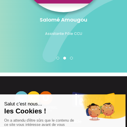
Salomé Amougou
Assistante Pôle CCU
CCU – L’entraide