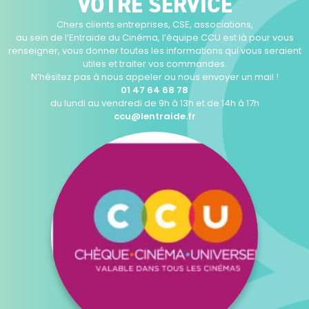
VOTRE SERVICE
Chers clients entreprises, CSE, associations,
au sein de l’Entraide du Cinéma, l’équipe CCU est là pour vous
renseigner, vous donner toutes les informations qui vous seraient
utiles et traiter vos commandes.
N’hésitez pas à nous appeler ou nous envoyer un mail !
01 47 64 68 78
du lundi au vendredi de 9h à 13h et de 14h à 17h
ccu@lentraide.fr