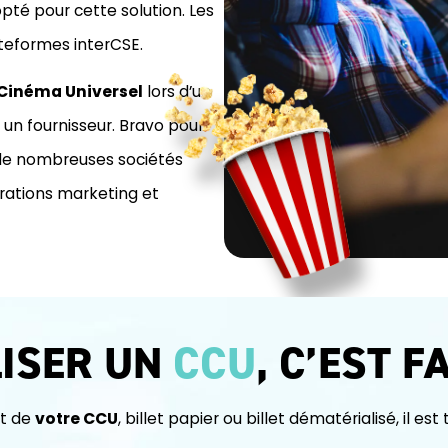
pté pour cette solution. Les
ateformes interCSE.
Cinéma Universel
lors d’un
 un fournisseur. Bravo pour
c de nombreuses sociétés
érations marketing et
LISER UN
CCU
, C’EST F
at de
votre CCU
, billet papier ou billet dématérialisé, il est 