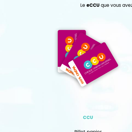
Le
eCCU
que vous avez
CCU
Billet papier