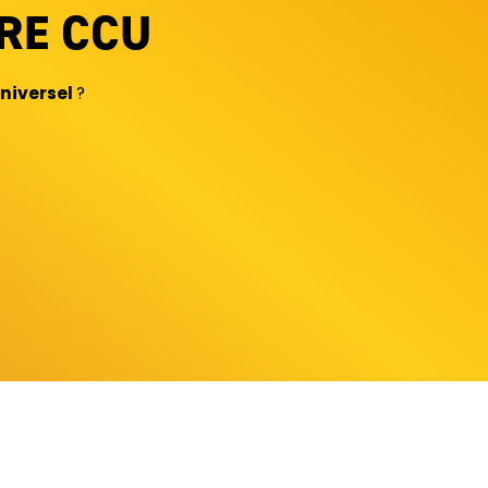
RE CCU
niversel
?