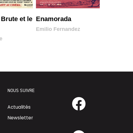
 Brute et le
Enamorada
Les Silen
Riyad
Emilio Fernandez
e
Haifaa Al M
NOUS SUIVRE
Actualités
Newsletter