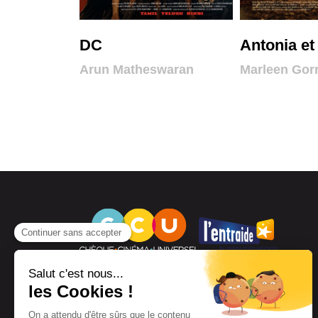
DC
Antonia et 
Arun Matheswaran
Marleen Gorr