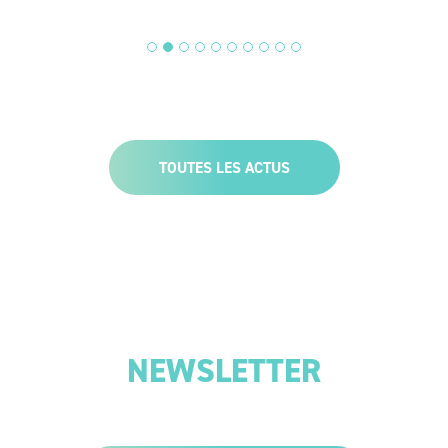
( ... )
TOUTES LES ACTUS
S'INSCRIRE À LA
NEWSLETTER
Vous pouvez vous désinscrire à tout moment. Vous trouverez pour cela nos
informations de contact dans les conditions d'utilisation du site.