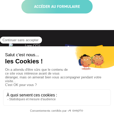
ACCÉDER AU FORMULAIRE
CCU – L’entraide
du lundi au vendredi de 9h à 13h et de 14h à 17h
10, rue de Lisbonne 75008 PARIS FRANCE
Tél. : 01 47 64 68 70
Mail : ccu@lentraide.fr
www.lentraide.fr